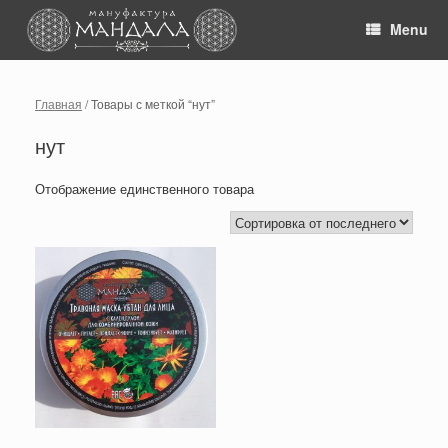
Skip
to
Menu
content
Главная
/ Товары с меткой “нут”
нут
Отображение единственного товара