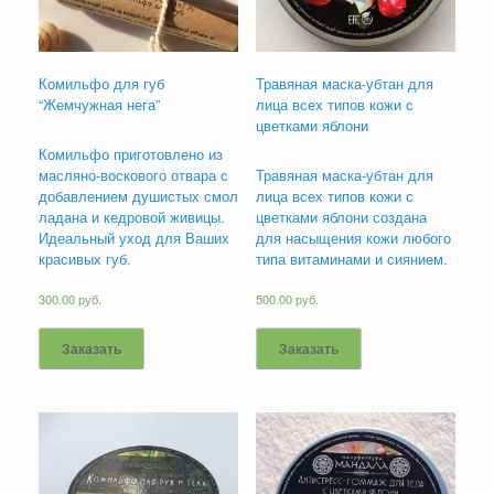
Комильфо для губ
Травяная маска-убтан для
“Жемчужная нега”
лица всех типов кожи с
цветками яблони
Комильфо приготовлено из
масляно-воскового отвара с
Травяная маска-убтан для
добавлением душистых смол
лица всех типов кожи с
ладана и кедровой живицы.
цветками яблони создана
Идеальный уход для Ваших
для насыщения кожи любого
красивых губ.
типа витаминами и сиянием.
300.00
руб.
500.00
руб.
Заказать
Заказать