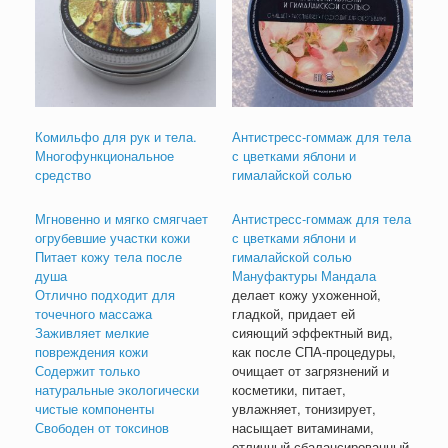
Комильфо для рук и тела.
Антистресс-гоммаж для тела
Многофункциональное
с цветками яблони и
средство
гималайской солью
Мгновенно и мягко смягчает
Антистресс-гоммаж для тела
огрубевшие участки кожи
с цветками яблони и
Питает кожу тела после
гималайской солью
душа
Мануфактуры Мандала
Отлично подходит для
делает кожу ухоженной,
точечного массажа
гладкой, придает ей
Заживляет мелкие
сияющий эффектный вид,
повреждения кожи
как после СПА-процедуры,
Содержит только
очищает от загрязнений и
натуральные экологически
косметики, питает,
чистые компоненты
увлажняет, тонизирует,
Свободен от токсинов
насыщает витаминами,
отличный сбалансированный