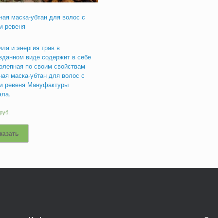
ная маска-убтан для волос с
м ревеня
ила и энергия трав в
зданном виде содержит в себе
олепная по своим свойствам
ная маска-убтан для волос с
м ревеня Мануфактуры
ала.
руб.
казать