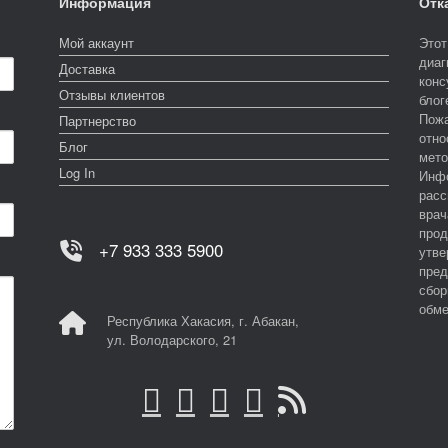
Информация
Отк
Мой аккаунт
Этот
диаг
Доставка
конс
Отзывы клиентов
блог
Пожа
Партнерство
отно
Блог
мето
Log In
Инфо
расс
врач
прод
+7 933 333 5900
утве
пред
сбор
обме
Республика Хакасия, г. Абакан,
ул. Володарского, 21