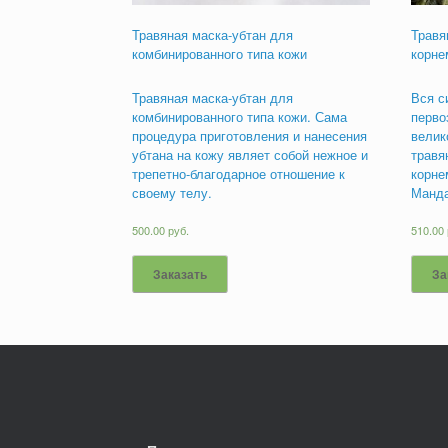
Травяная маска-убтан для
Травя
комбинированного типа кожи
корне
Травяная маска-убтан для
Вся с
комбинированного типа кожи. Сама
перво
процедура приготовления и нанесения
велик
убтана на кожу являет собой нежное и
травя
трепетно-благодарное отношение к
корне
своему телу.
Манд
500.00
руб.
510.00
Заказать
За