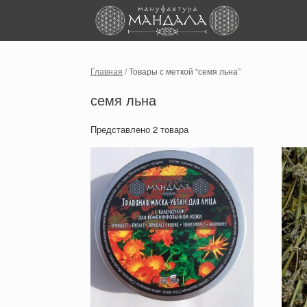
Skip
to
content
Главная
/ Товары с меткой “семя льна”
семя льна
Представлено 2 товара