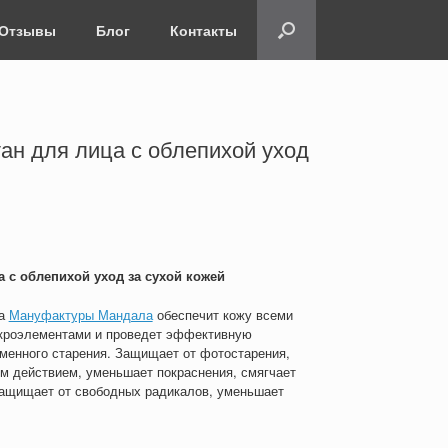
Отзывы
Блог
Контакты
ан для лица с облепихой уход
ца
с облепихой
уход за сухой кожей
на
Мануфактуры Мандала
обеспечит кожу всеми
кроэлементами и проведет эффективную
менного старения. Защищает от фотостарения,
м действием, уменьшает покраснения, смягчает
 защищает от свободных радикалов, уменьшает