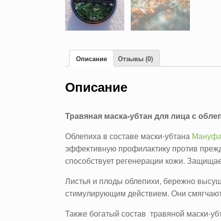
Описание
Отзывы (0)
Описание
Травяная маска-убтан для лица
с обле
Облепиха в составе маски-убтана
Мануфа
эффективную профилактику против прежд
способствует регенерации кожи. Защищае
Листья и плоды облепихи, бережно высу
стимулирующим действием. Они смягчают 
Также богатый состав травяной маски-убт