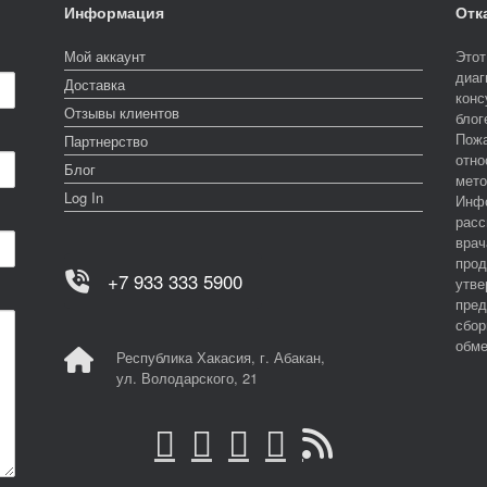
Информация
Отк
Мой аккаунт
Этот
диаг
Доставка
конс
Отзывы клиентов
блог
Пожа
Партнерство
отно
Блог
мето
Log In
Инфо
расс
врач
прод
+7 933 333 5900
утве
пред
сбор
обме
Республика Хакасия, г. Абакан,
ул. Володарского, 21