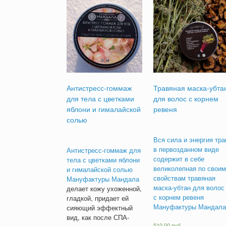
Антистресс-гоммаж
Травяная маска-убта
для тела с цветками
для волос с корнем
яблони и гималайской
ревеня
солью
Вся сила и энергия тра
в первозданном виде
Антистресс-гоммаж для
содержит в себе
тела с цветками яблони
великолепная по своим
и гималайской солью
свойствам травяная
Мануфактуры Мандала
маска-убтан для волос
делает кожу ухоженной,
с корнем ревеня
гладкой, придает ей
Мануфактуры Мандала
сияющий эффектный
вид, как после СПА-
510.00
руб.