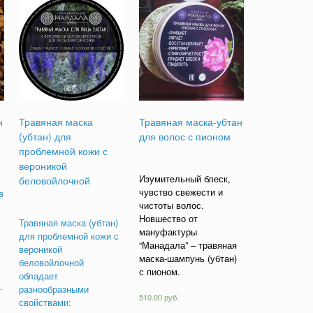
н
Травяная маска
Травяная маска-убтан
(убтан) для
для волос с пионом
проблемной кожи с
вероникой
Изумительный блеск,
беловойлочной
чувство свежести и
в
чистоты волос.
Новшество от
Травяная маска (убтан)
мануфактуры
для проблемной кожи с
“Манадала” – травяная
вероникой
маска-шампунь (убтан)
беловойлочной
с пионом.
обладает
.
разнообразными
510.00
руб.
свойствами: