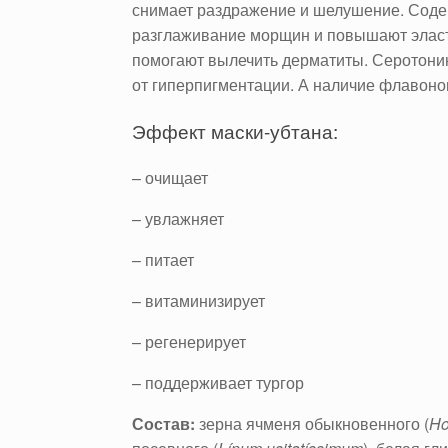
снимает раздражение и шелушение. Соде
разглаживание морщин и повышают эласти
помогают вылечить дерматиты. Серотонин 
от гиперпигментации. А наличие флавоно
Эффект маски-убтана:
– очищает
– увлажняет
– питает
– витаминизирует
– регенерирует
– поддерживает тургор
Состав:
зерна ячменя обыкновенного (
Ho