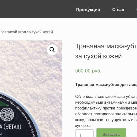
Продукция
О нас
облепихой уход за сухой кожей
Травяная маска-убт
за сухой кожей
500.00
руб.
Травяная маска-убтан для ли
Облепиха в составе маски-убта
необходимыми витаминами и ми
профилактику против преждевре
обладает противовоспалительны
кожу, повышает ее упругость и
купероз.
Количество
Заказать
товара