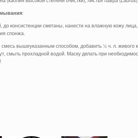
ина (каолин высокой степени очистки), листья лавра (
Laurus
)
умывания
:
й, до консистенции сметаны, нанести на влажную кожу лица,
ия спонжа.
и смесь вышеуказанным способом, добавить ½ ч. л. живого 
инут, смыть прохладной водой. Маску делать при необходим
!