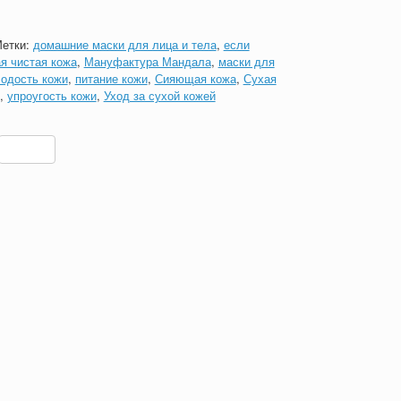
етки:
домашние маски для лица и тела
,
если
я чистая кожа
,
Мануфактура Мандала
,
маски для
одость кожи
,
питание кожи
,
Сияющая кожа
,
Сухая
,
упроугость кожи
,
Уход за сухой кожей
lassniki
ail
Отправить