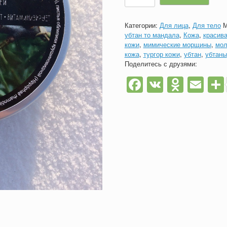
Травяная
маска-
Категории:
Для лица
,
Для тело
М
убтан
убтан то мандала
,
Кожа
,
красива
для
кожи
,
мимические морщины
,
мол
лица
кожа
,
тургор кожи
,
убтан
,
убтаны
с
Поделитесь с друзями:
облепихой
уход
Facebook
VK
Odnok
Em
за
сухой
кожей