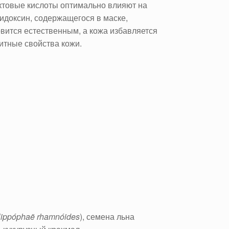
ктовые кислоты оптимально влияют на
идоксин, содержащегося в маске,
овится естественным, а кожа избавляется
итные свойства кожи.
ippóphaë rhamnóides
)
, семена льна