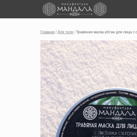
Skip
to
content
Главная
/
Для тело
/ Травяная маска-убтан для лица с 