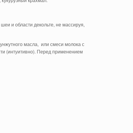
, кукурузный крахмал.
 шеи и области декольте, не массируя,
кунжутного масла, или смеси молока с
ости (интуитивно). Перед применением