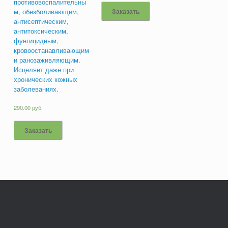
противовоспалительны
м, обезболивающим,
Заказать
антисептическим,
антитоксическим,
фунгицидным,
кровоостанавливающим
и ранозаживляющим.
Исцеляет даже при
хронических кожных
заболеваниях.
290.00
руб.
Заказать