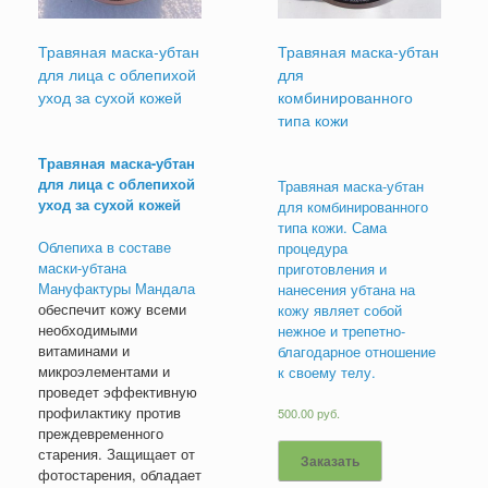
Травяная маска-убтан
Травяная маска-убтан
для лица с облепихой
для
уход за сухой кожей
комбинированного
типа кожи
Травяная маска-убтан
для лица
с облепихой
Травяная маска-убтан
уход за сухой кожей
для комбинированного
типа кожи. Сама
Облепиха в составе
процедура
маски-убтана
приготовления и
Мануфактуры Мандала
нанесения убтана на
обеспечит кожу всеми
кожу являет собой
необходимыми
нежное и трепетно-
витаминами и
благодарное отношение
микроэлементами и
к своему телу.
проведет эффективную
профилактику против
500.00
руб.
преждевременного
старения. Защищает от
Заказать
фотостарения, обладает