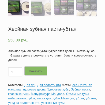
Хвойная зубная паста-убтан
250.00
руб.
Хвойная зубная паста-убтан укрепляет десны. Чистка зубов
1-2 раза в день в результате устранит боль и кровоточивость
десен.
Количество
Заказать
товара
Хвойная
зубная
Категории:
Для губ
,
Для полости рта
Метки:
если убтан то
паста-
мандала
,
здоровые десна
,
Здоровые зубы
,
Зубная паста
,
убтан
красибые губы
,
Мануфактура Мандала
,
Объемные губы
,
отбеливание зубов
,
паста для зубов Манадал
,
убтан
,
убтаны
,
уход за полостью рта
,
ухоженные губы