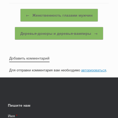
c
n
ail
р
e
o
а
Post navigation
←
Женственность глазами мужчин
b
kl
в
o
a
и
Деревья-доноры и деревья-вампиры
→
o
ss
ть
k
ni
ki
Добавить комментарий
Для отправки комментария вам необходимо
авторизоваться
.
Пишите нам
Имя
*