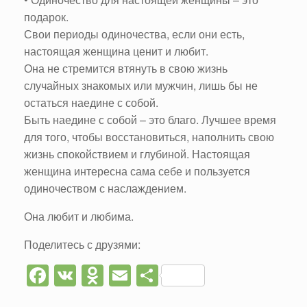
подарок.
Свои периоды одиночества, если они есть,
настоящая женщина ценит и любит.
Она не стремится втянуть в свою жизнь
случайных знакомых или мужчин, лишь бы не
остаться наедине с собой.
Быть наедине с собой – это благо. Лучшее время
для того, чтобы восстановиться, наполнить свою
жизнь спокойствием и глубиной. Настоящая
женщина интересна сама себе и пользуется
одиночеством с наслаждением.
Она любит и любима.
Поделитесь с друзями:
F
V
O
E
О
a
K
d
m
тп