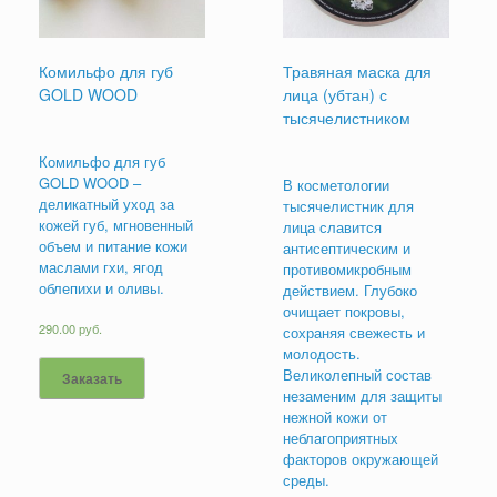
Комильфо для губ
Травяная маска для
GOLD WOOD
лица (убтан) с
тысячелистником
Комильфо для губ
GOLD WOOD –
В косметологии
деликатный уход за
тысячелистник для
кожей губ, мгновенный
лица славится
объем и питание кожи
антисептическим и
маслами гхи, ягод
противомикробным
облепихи и оливы.
действием. Глубоко
очищает покровы,
290.00
руб.
сохраняя свежесть и
молодость.
Великолепный состав
Заказать
незаменим для защиты
нежной кожи от
неблагоприятных
факторов окружающей
среды.