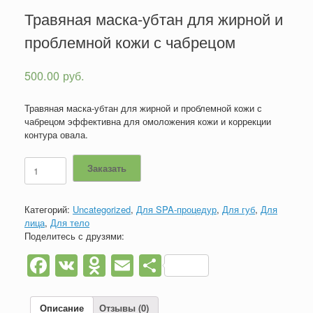
Травяная маска-убтан для жирной и
проблемной кожи с чабрецом
500.00
руб.
Травяная маска-убтан для жирной и проблемной кожи с
чабрецом эффективна для омоложения кожи и коррекции
контура овала.
Количество
Заказать
товара
Травяная
маска-
Категорий:
Uncategorized
,
Для SPA-процедур
,
Для губ
,
Для
убтан
лица
,
Для тело
для
Поделитесь с друзями:
жирной
и
Facebook
VK
Odnoklassniki
Email
Отправить
проблемной
кожи
с
чабрецом
Описание
Отзывы (0)