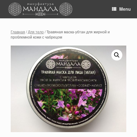
Skip
to
Menu
content
Главная
/
Для тело
/ Травяная маска-убтан для жирной и
проблемной кожи с чабрецом