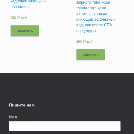
кедровой живицы и
жирного типа кожи
прополиса.
“Мандала”: кожа
ухожена, гладкая,
250.00
руб.
сияющий эффектный
вид, как после СПА-
процедуры
Заказать
290.00
руб.
Заказать
Пишите нам
Имя
*