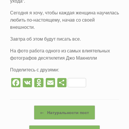
ухода”.
Сегодня я хочу, чтобы каждая женщина научилась
любить по-настоящему, начав со своей
внешности.
Завтра об этом будут писать все.
На фото работа одного из самых влиятельных
фотографов десятилетия Джо Макнелли
Поделитесь с друзями:
F
V
O
E
О
a
K
d
m
тп
c
n
ail
р
e
o
а
Post navigation
←
Натуральности пост
b
kl
в
o
a
и