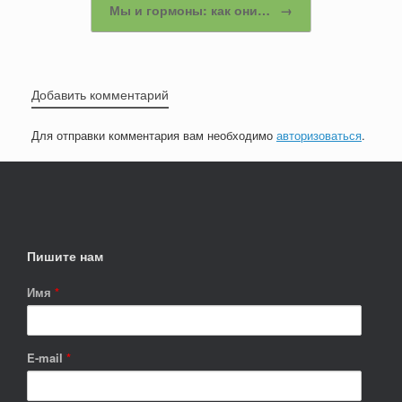
Мы и гормоны: как они…
→
o
ss
ть
k
ni
ki
Добавить комментарий
Для отправки комментария вам необходимо
авторизоваться
.
Пишите нам
Имя
*
E-mail
*