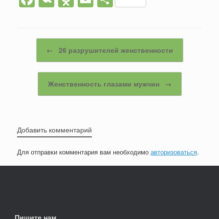
a
K
d
m
тп
c
n
ail
р
e
o
а
Post navigation
←
26 разрушителей женственности
b
kl
в
o
a
и
Женственность глазами мужчин
→
o
ss
ть
k
ni
ki
Добавить комментарий
Для отправки комментария вам необходимо
авторизоваться
.
Пишите нам